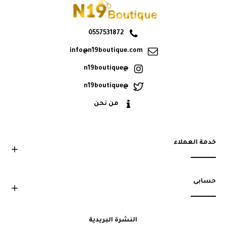
0557531872
info@n19boutique.com
@n19boutique
@n19boutique
من نحن
خدمة العملاء
حسابى
النشرة البريدية