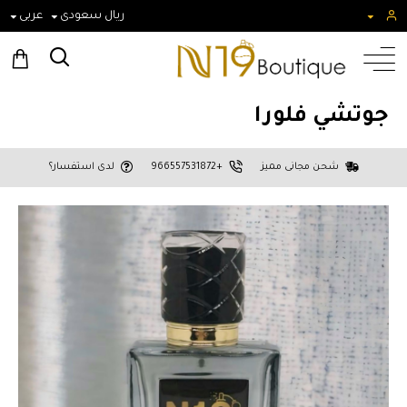
ريال سعودى
عربى
جوتشي فلورا
شحن مجانى مميز
+966557531872
لدى استفسار؟