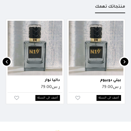
منتجاتك تهمك
بيلي دوبيوم
داليا نوار
ر.س79.00
ر.س79.00
أضف الى السلة
أضف الى السلة