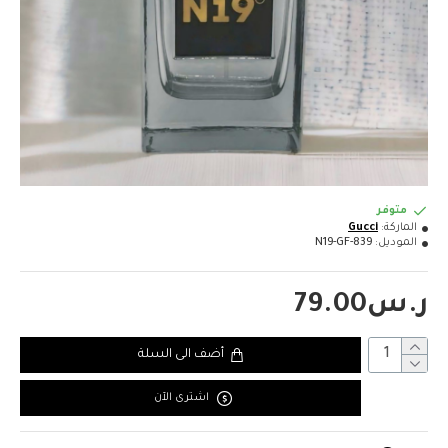
متوفر
الماركة:
Gucci
الموديل:
N19-GF-839
ر.س79.00
أضف الى السلة
اشترى اﻵن