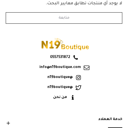
لا يوجد أي منتجات تطابق معايير البحث.
متابعة
0557531872
info@n19boutique.com
@n19boutique
@n19boutique
من نحن
خدمة العملاء