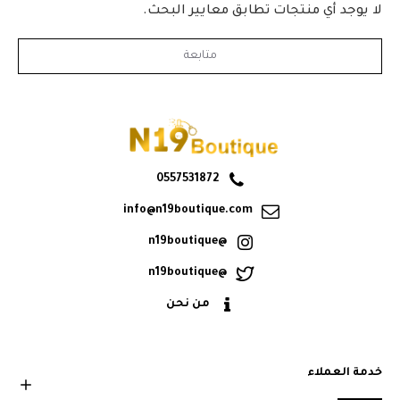
لا يوجد أي منتجات تطابق معايير البحث.
متابعة
0557531872
info@n19boutique.com
@n19boutique
@n19boutique
من نحن
خدمة العملاء